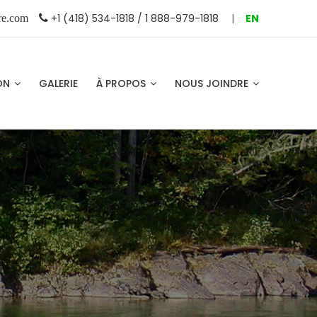
+1 (418) 534-1818 / 1 888-979-1818
|
EN
re.com
ION
GALERIE
À PROPOS
NOUS JOINDRE