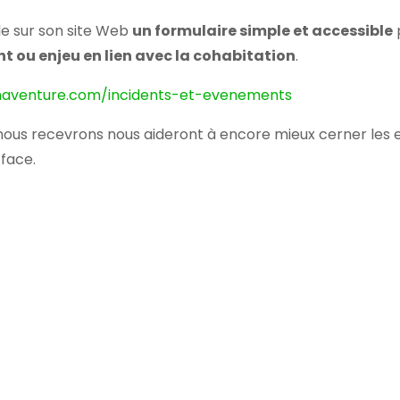
le sur son site Web
un formulaire simple et accessible
p
t ou enjeu en lien avec la cohabitation
.
naventure.com/incidents-et-evenements
us recevrons nous aideront à encore mieux cerner les enj
face.