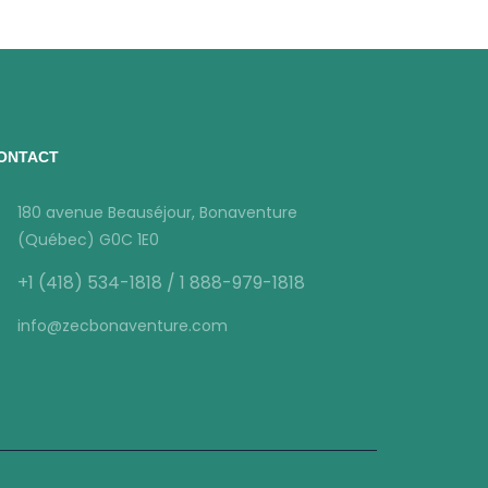
ONTACT
180 avenue Beauséjour, Bonaventure
(Québec) G0C 1E0
+1 (418) 534-1818 / 1 888-979-1818
info@zecbonaventure.com