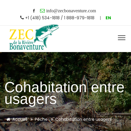
info@zecbonaventure.com
+1 (418) 534-1818 / 1 888-979-1818
|
EN
Cohabitation entre
usagers
Accueil
Pêche
Cohabitation entre usagers