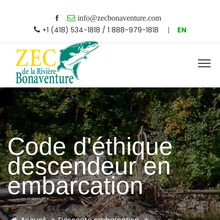
info@zecbonaventure.com
+1 (418) 534-1818 / 1 888-979-1818
|
EN
Code d'éthique
descendeur en
embarcation