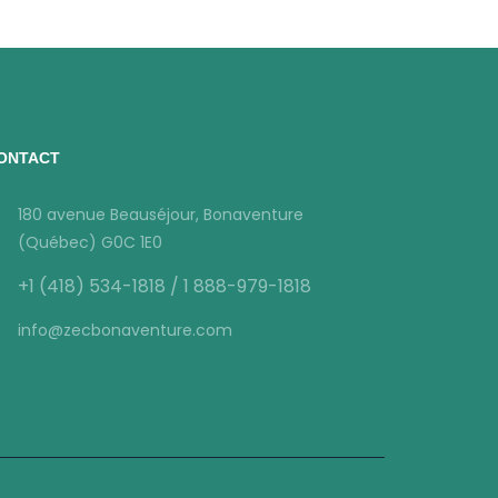
ONTACT
180 avenue Beauséjour, Bonaventure
(Québec) G0C 1E0
+1 (418) 534-1818 / 1 888-979-1818
info@zecbonaventure.com