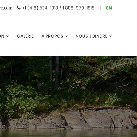
+1 (418) 534-1818 / 1 888-979-1818
|
EN
re.com
ION
GALERIE
À PROPOS
NOUS JOINDRE